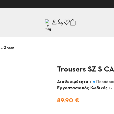
AL Green
Trousers SZ S C
Διαθεσιμότητα :
Παράδοση
Εργοστασιακός Κωδικός :
-
89,90 €