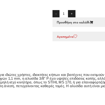
-
+
Προσθήκη στο καλάθι
Αγαπημένα
 για ιδιώτες χρήστες, ιδιοκτήτες κήπων και βιοτέχνες που εκτιμο
ηγών 1,1 mm, η αλυσίδα 3/8" P έχει υψηλές επιδόσεις κοπής, αλλ
χαμηλή ισχύ κινητήρα, όπως το STIHL MS 170, ή για επαναφορτι
λη άνεση, πετυχαίνοντας καθαρές τομές. Η αλυσίδα αυτή είναι μι