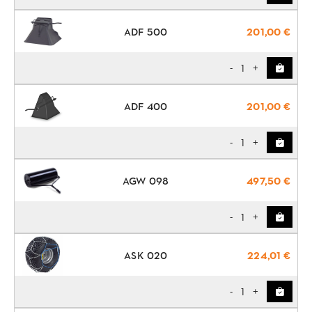
ADF 500
201,00 €
1
-
+
ADF 400
201,00 €
1
-
+
AGW 098
497,50 €
1
-
+
ASK 020
224,01 €
1
-
+