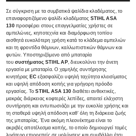
Σε σύγκριση με τα συμβατικά ψαλίδια κλαδέματος, το
επαναφορτιζόμενο ψαλίδι κλαδέματος
STIHL ASA
130
προσφέρει στους επαγγελματίες χρήστες σε
αμπελώνες, κηποτεχνία και διαμόρφωση τοπίου
αισθητά ευκολότερη χρήση κατά το κλάδεμα αμπελιών
και τη φροντίδα θάμνων, καλλωπιστικών θάμνων και
φυτών. Υποστηριζόμενο από μπαταρία
του
συστήματος
STIHL AP
, διευκολύνει την άνετη
εργασία με μπαταρία. Ο χαμηλής συντήρησης
κινητήρας
EC
εξασφαλίζει υψηλή ταχύτητα κλεισίματος
και υψηλή απόδοση κοπής για γρήγορη πρόοδο
εργασίας. Το
STIHL ASA 130
διαθέτει ανθεκτικές,
μακράς διάρκειας κοφτερές λεπίδες, απαιτεί ελάχιστη
συντήρηση και εντυπωσιάζει με την ευκολία χρήσης και
τη σταθερά υψηλή απόδοση καθ’ όλη τη διάρκεια ζωής
της μπαταρίας. Ένα ακόμη πλεονέκτημα είναι το
ακριβές αποτέλεσμα κοπής, το οποίο δημιουργεί τομές
λιγότερο επιρρεπείς σε μολύνσεις και συμβάλλει έτσι