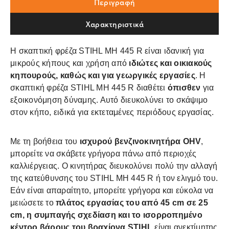
Περιγραφή
Χαρακτηριστικά
Η σκαπτική φρέζα STIHL MH 445 R είναι ιδανική για
μικρούς κήπους και χρήση από
ιδιώτες και οικιακούς
κηπουρούς, καθώς και για γεωργικές εργασίες
. Η
σκαπτική φρέζα STIHL MH 445 R διαθέτει
όπισθεν
για
εξοικονόμηση δύναμης. Αυτό διευκολύνει το σκάψιμο
στον κήπο, ειδικά για εκτεταμένες περιόδους εργασίας.
Με τη βοήθεια του
ισχυρού βενζινοκινητήρα OHV
,
μπορείτε να σκάβετε γρήγορα πάνω από περιοχές
καλλιέργειας. Ο κινητήρας διευκολύνει πολύ την αλλαγή
της κατεύθυνσης του STIHL MH 445 R ή τον ελιγμό του.
Εάν είναι απαραίτητο, μπορείτε γρήγορα και εύκολα να
μειώσετε το
πλάτος εργασίας του από 45 cm σε 25
cm, η
συμπαγής σχεδίαση και το ισορροπημένο
κέντρο βάρους
του βραχίονα STIHL
είναι ανεκτίμητης