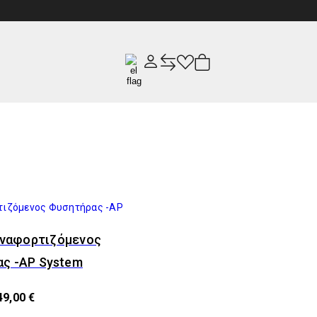
αναφορτιζόμενος
ς -AP System
49,00 €