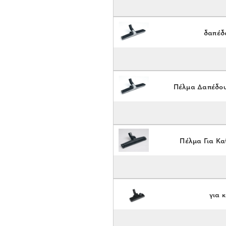
δαπέδ
Πέλμα Δαπέδου
Πέλμα Για Κα
για 