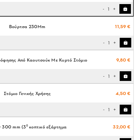
1
-
+
Βούρτσα 230Mm
11,59 €
1
-
+
όφησης Από Καουτσούκ Με Κυρτό Στόμιο
9,80 €
1
-
+
Στόμιο Γενικής Χρήσης
4,50 €
1
-
+
 300 mm (3⁰ κοπτικό εξάρτημα
32,00 €