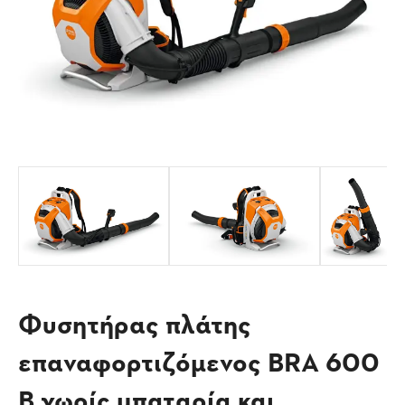
Φυσητήρας πλάτης
επαναφορτιζόμενος BRΑ 600
B χωρίς μπαταρία και