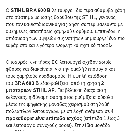
Ο
STIHL BRA 600 B
λειτουργεί ιδιαίτερα αθόρυβα χάρη
στο σύστημα μείωσης θορύβου της STIHL, γεγονός
που τον καθιστά ιδανικό για χρήση σε περιβάλλοντα με
αυξημένες απαιτήσεις χαμηλού θορύβου. Επιπλέον, η
απόσβεση των υψηλών συχνοτήτων δημιουργεί ένα πιο
ευχάριστο και λιγότερο ενοχλητικό ηχητικό προφίλ.
Ο ισχυρός κινητήρας
EC
λειτουργεί σχεδόν χωρίς
φθορές και διακρίνεται για την ομαλή λειτουργία και
τους χαμηλούς κραδασμούς. Η υψηλή απόδοση
του
BRA 600 B
εξασφαλίζεται από τη χρήση
2
μπαταριών STIHL AP
. Για βέλτιστη διαχείριση
ενέργειας, η δύναμη φυσήματος ρυθμίζεται εύκολα
μέσω της ψηφιακής μονάδας χειρισμού στη λαβή
πολλαπλών λειτουργιών, με επιλογή ανάμεσα σε
4
προκαθορισμένα επίπεδα ισχύος
(επίπεδα 1 έως 3
και λειτουργία συνεχούς boost). Στην ίδια μονάδα