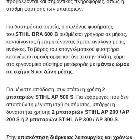
προβάλλονται και σημαντικές πληροφορίες, όπως η
στάθμη φόρτισης των μπαταριών.
Για δυσπρόσιτα σημεία, ο σωλήνας φυσήματος
του
STIHL BRA 600 B
ρυθμίζεται γρήγορα σε μήκος,
κονταίνοντας ή επιμηκύνοντας άμεσα ανάλογα με τις
ανάγκες. Το βάρος του επαγγελματικού φυσητήρα
κατανέμεται ομοιόμορφα και άνετα στην πλάτη, χάρη
στο εργονομικό σύστημα μεταφοράς με
ιμάντες ώμου
σε σχήμα S
και
ζώνη μέσης
.
Για μέγιστη απόδοση, συνιστάται η χρήση
2
μπαταριών
STIHL AP 500 S
. Για εφαρμογές που δεν
απαιτούν τη μέγιστη ισχύ φυσήματος, υπάρχει η
δυνατότητα χρήσης
2 μπαταριών STIHL AP 200 / AP
200 S
ή
2 μπαταριών STIHL AP 300 / AP 300 S
.
Στην
επισκόπηση διάρκειας λειτουργίας και χρόνων