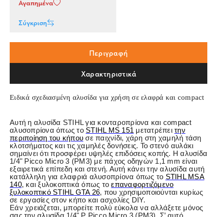
Αγαπημένα
Σύγκριση
Περιγραφή
Χαρακτηριστικά
Ειδικά σχεδιασμένη αλυσίδα για χρήση σε ελαφρά και compact
Αυτή η αλυσίδα STIHL για κονταροπρίονα και compact
αλυσοπρίονα όπως το
STIHL MS 151
μετατρέπει
την
περιποίηση του κήπου
σε παιχνίδι, χάρη στη χαμηλή τάση
κλοτσήματος και τις χαμηλές δονήσεις. Το στενό αυλάκι
σημαίνει ότι προσφέρει υψηλές επιδόσεις κοπής. Η αλυσίδα
1/4" Picco Micro 3 (PM3) με πάχος οδηγών 1,1 mm είναι
εξαιρετικά επίπεδη και στενή. Αυτή κάνει την αλυσίδα αυτή
κατάλληλη για ελαφριά αλυσοπρίονα όπως το
STIHL MSA
140
, και ξυλοκοπτικά όπως το
επαναφορτιζόμενο
ξυλοκοπτικό STIHL GTA 26
, που χρησιμοποιούνται κυρίως
σε εργασίες στον κήπο και ασχολίες DIY.
Εάν χρειάζεται, μπορείτε πολύ εύκολα να αλλάξετε μόνος
σας την αλυσίδα 1/4" P Picco Micro 3 (PM3). Σ’ αυτό